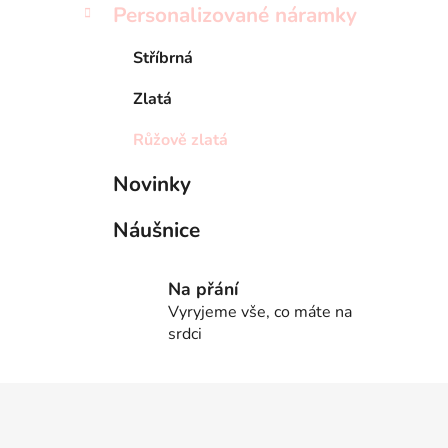
Personalizované náramky
p
a
Stříbrná
n
e
Zlatá
l
Růžově zlatá
Novinky
Náušnice
Na přání
Vyryjeme vše, co máte na
srdci
Z
á