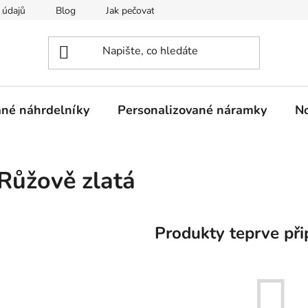
 údajů
Blog
Jak pečovat o šperky z nerezové oceli
ané náhrdelníky
Personalizované náramky
N
Růžově zlatá
Produkty teprve při