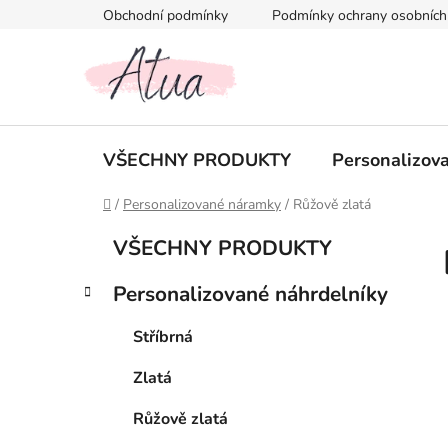
Přejít
Obchodní podmínky
Podmínky ochrany osobních
na
obsah
VŠECHNY PRODUKTY
Personalizov
Domů
/
Personalizované náramky
/
Růžově zlatá
P
K
Přeskočit
VŠECHNY PRODUKTY
a
kategorie
o
t
s
Personalizované náhrdelníky
e
t
g
r
Stříbrná
o
a
r
Zlatá
i
n
e
n
Růžově zlatá
í