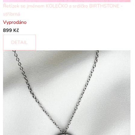
Řetízek se jménem KOLEČKO a srdíčko BIRTHSTONE -
stříbrná
Vyprodáno
899 Kč
DETAIL