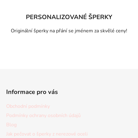
PERSONALIZOVANÉ ŠPERKY
Originální šperky na přání se jménem za skvělé ceny!
Z
á
p
Informace pro vás
a
t
Obchodní podmínky
í
Podmínky ochrany osobních údajů
Blog
Jak pečovat o šperky z nerezové oceli